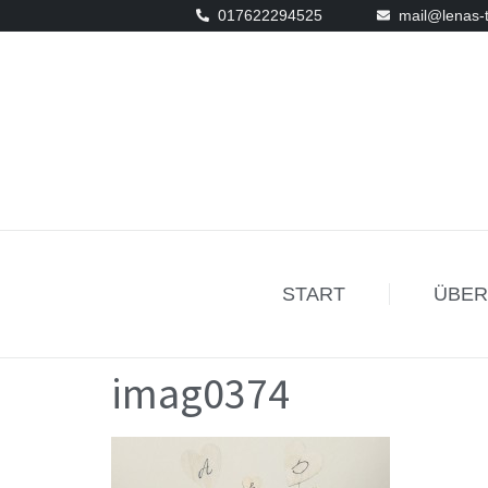
017622294525
mail@lenas-
START
ÜBER
imag0374