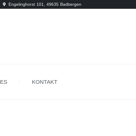
Engelinghorst 101, 49635 Badbergen
ES
KONTAKT